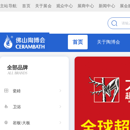
主站导航:
首页
关于展会
观众中心
展商中心
新闻中心
展会
陶瓷卫浴品牌加盟严选，陶瓷卫浴新品发布平台 - 首页
直播
头条资讯 - 陶瓷头条,卫浴头条,头条资讯,岩板资讯,建材头条
最新
首页
关于陶博会
展会动态
行业新闻
全部品牌
全部
壹周见
ALL BRANDS
瓷砖
新品速递
仿古砖
瓷砖
品牌 - 陶瓷卫浴品牌,陶瓷卫浴品牌,岩板品牌,建材品牌
抛釉砖
定制背景墙
卫浴
抛光砖
特色家具
瓷片
岩板\大板
定制整装