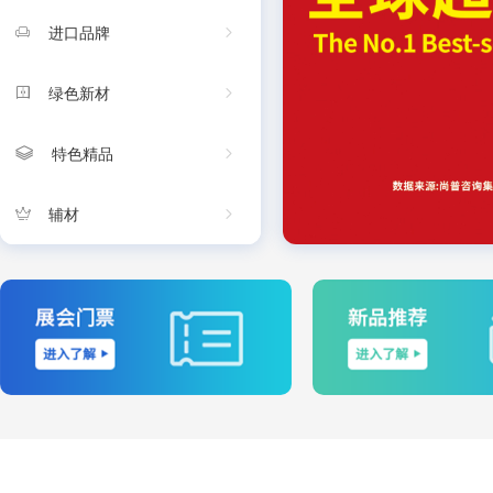
薄板
家装软饰
进口品牌
厚板
罗马柱
大理石瓷砖
绿色新材
集成墙板
通体砖
陶瓷设备
特色精品
玻化砖
线条
防滑砖
辅材
定制门窗
木纹砖
瓷砖胶
瓷质墙砖
美缝剂
其他
收口辅材
卫浴
环保涂料
浴室家具
功能产品
马桶
整装搭配