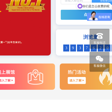
获取验证
3
1
0
你们是怎么收费的呢
4
2
1
点击申请
5
3
2
0
6
0
4
3
1
7
1
5
4
0
浏览量
2
8
2
6
5
1
客服电话
3
9
3
7
6
2
0
4
0
4
8
7
3
1
5
1
5
9
8
4
2
客服微信
6
2
6
0
9
5
3
7
3
7
1
0
6
4
8
4
8
2
1
7
5
9
5
9
3
2
8
6
0
6
0
4
3
9
7
1
7
1
5
4
0
8
2
8
2
6
5
1
9