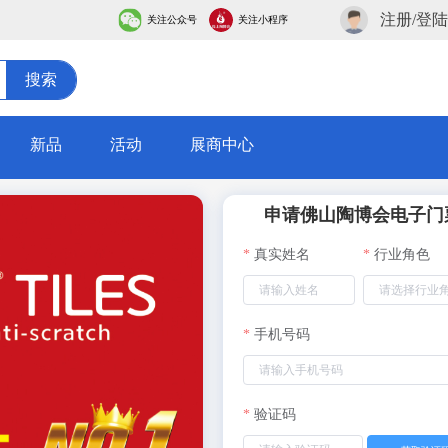
注册/登陆
关注公众号
关注小程序
搜索
新品
活动
展商中心
申请佛山陶博会电子门
真实姓名
行业角色
手机号码
0
验证码
1
2
0